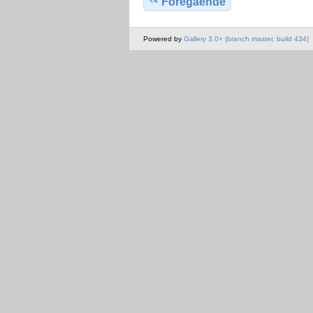
Föregående
Powered by
Gallery 3.0+ (branch master, build 434)