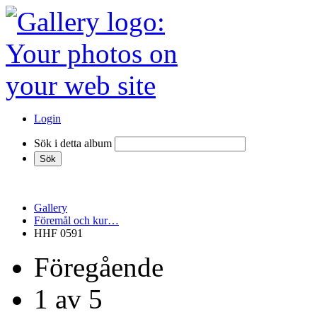
Login
Sök i detta album
Gallery
Föremål och kur…
HHF 0591
Föregående
1 av 5