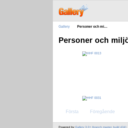
Gallery
Personer och mi…
Personer och milj
Första
Föregående
Powered by
Gallery 3.0+ (branch master, build 434)